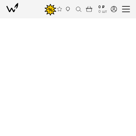
0 ₽
%
0 шт