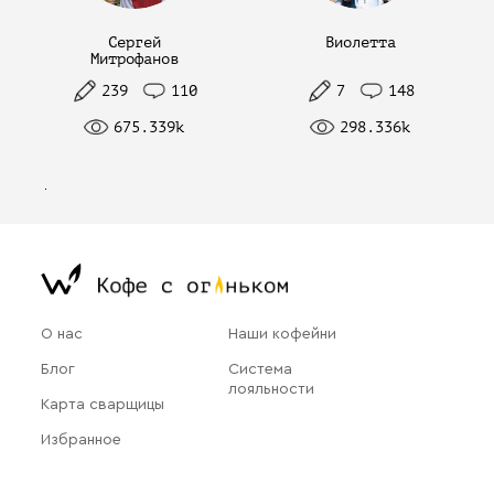
Сергей
Виолетта
Митрофанов
239
110
7
148
675.339k
298.336k
О нас
Наши кофейни
Блог
Система
лояльности
Карта сварщицы
Избранное