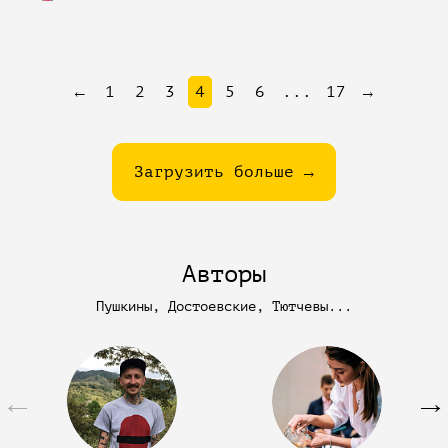
←
1
2
3
4
5
6
...
17
→
Загрузить больше →
Авторы
Пушкины, Достоевские, Тютчевы...
←
→