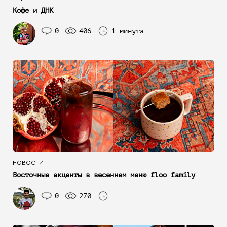
Кофе и ДНК
0
406
1 минута
НОВОСТИ
Восточные акценты в весеннем меню floo family
0
270