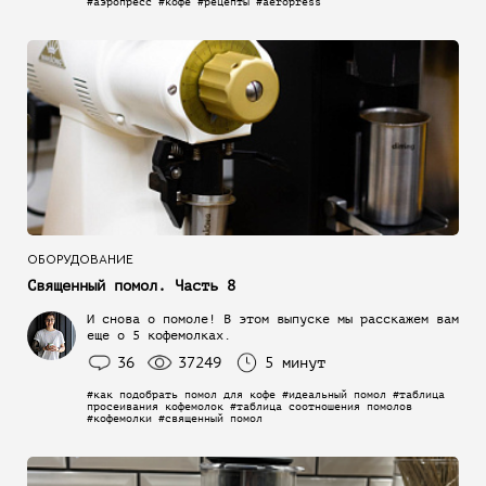
#аэропресс #кофе #рецепты #aeropress
ОБОРУДОВАНИЕ
Священный помол. Часть 8
И снова о помоле! В этом выпуске мы расскажем вам
еще о 5 кофемолках.
36
37249
5 минут
#как подобрать помол для кофе #идеальный помол #таблица
просеивания кофемолок #таблица соотношения помолов
#кофемолки #священный помол