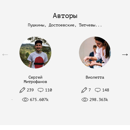
Авторы
Пушкины, Достоевские, Тютчевы...
←
→
Сергей
Виолетта
Митрофанов
239
110
7
148
675.607k
298.363k