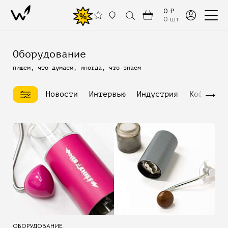
0 ₽
%
0 шт
Оборудование
пишем, что думаем, иногда, что знаем
→
Новости
Интервью
Индустрия
Кофейное
ОБОРУДОВАНИЕ