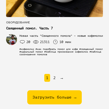
ОБОРУДОВАНИЕ
Священный помол. Часть 7
Новая часть "Священного помола" – новые кофемолки
20
21311
10 мин
#кофемолки #как подобрать помол для кофе #священный помол
#идеальный помол #таблица просеивания кофемолок #таблица
соотношения помолов
1
2
→
Загрузить больше →