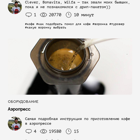
Clever, Bonavita, Wilfa — так звали моих бывших,
пока я не познакомился с дрип-пакетом))
1
20770
10 минут
#кофе #как подобрать помол для кофе #воронка #пуровер
#какую воронку выбрать
ОБОРУДОВАНИЕ
Аэропресс
Самая подробная инструкция по приготовлению кофе
в аэропрессе
4
19580
15