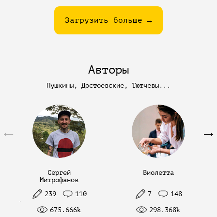
Загрузить больше →
Авторы
Пушкины, Достоевские, Тютчевы...
←
→
Сергей
Виолетта
Митрофанов
239
110
7
148
675.666k
298.368k