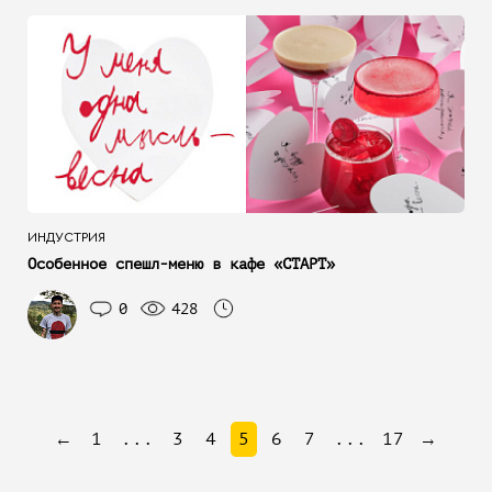
ИНДУСТРИЯ
Особенное спешл-меню в кафе «СТАРТ»
0
428
←
1
...
3
4
5
6
7
...
17
→