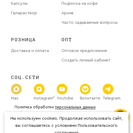
Капсулы
Подписка на кофе
Галараствор
Архив
Часто задаваемые вопросы
РОЗНИЦА
ОПТ
Доставка и оплата
Оптовое предложение
Создать личный кабинет
СОЦ.СЕТИ
Max
Instagram*
Youtube
Вконтакте
Telegram
Политика обработки
персональных данных
Публичная оферта
Мы используем cookies. Продолжая использовать сайт,
© 2026 «The Welder Catherine» Все права защищены.
*Организация Meta Platforms Inc.
вы соглашаетесь с условиями Пользовательского
(соцсети Фейсбук, Инстаграм) признана
соглашения
экстремистской, её деятельность