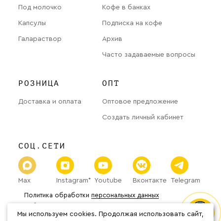
Под молочко
Кофе в банках
Капсулы
Подписка на кофе
Галараствор
Архив
Часто задаваемые вопросы
РОЗНИЦА
ОПТ
Доставка и оплата
Оптовое предложение
Создать личный кабинет
СОЦ.СЕТИ
Max
Instagram*
Youtube
Вконтакте
Telegram
Политика обработки
персональных данных
Публичная оферта
Мы используем cookies. Продолжая использовать сайт,
© 2026 «The Welder Catherine» Все права защищены.