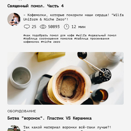
Священный помол. Часть 4
– Кофемолки, которые покорили наши сердца! "Wilfa
Uniform & Niche Zero"!
25
50893
12 мин
#как подобрать помол для кофе #wilfa #идеальный помол
#таблица соотношения помолов #таблица просеивания
кофемолок #niche zero
ОБОРУДОВАНИЕ
Битва "воронок". Пластик VS Керамика
Так какой материал воронки всё-таки лучше?!