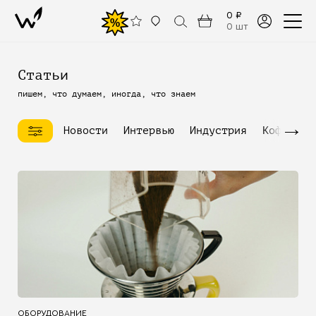
0 ₽
%
0 шт
Статьи
пишем, что думаем, иногда, что знаем
→
Новости
Интервью
Индустрия
Кофейное
ОБОРУДОВАНИЕ