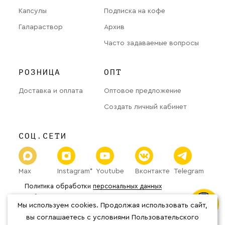
Капсулы
Подписка на кофе
Галараствор
Архив
Часто задаваемые вопросы
РОЗНИЦА
ОПТ
Доставка и оплата
Оптовое предложение
Создать личный кабинет
СОЦ.СЕТИ
Max
Instagram*
Youtube
Вконтакте
Telegram
Политика обработки
персональных данных
Публичная оферта
Мы используем cookies. Продолжая использовать сайт,
© 2026 «The Welder Catherine» Все права защищены.
*Организация Meta Platforms Inc.
вы соглашаетесь с условиями Пользовательского
(соцсети Фейсбук, Инстаграм) признана