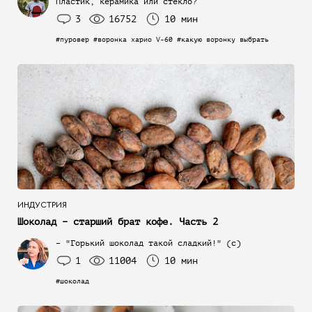
Пластик, керамика или стекло?
3
16752
10 мин
#пуровер #воронка харио V-60 #какую воронку выбрать
ИНДУСТРИЯ
Шоколад – старший брат кофе. Часть 2
– "Горький шоколад такой сладкий!" (с)
1
11004
10 мин
#шоколад