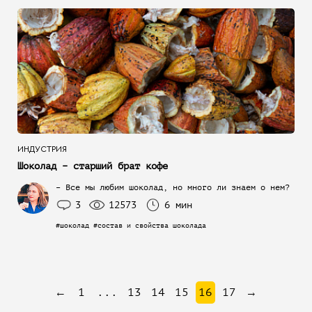
ИНДУСТРИЯ
Шоколад – старший брат кофе
– Все мы любим шоколад, но много ли знаем о нем?
3
12573
6 мин
#шоколад #состав и свойства шоколада
←
1
...
13
14
15
16
17
→