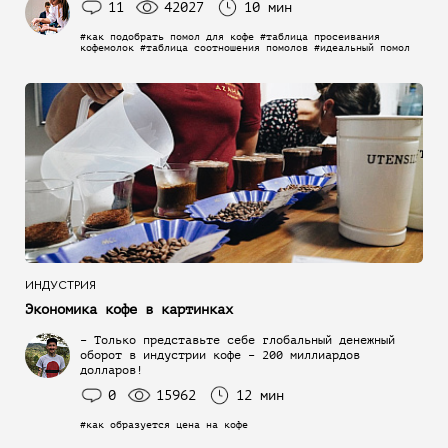
11
42027
10 мин
#как подобрать помол для кофе #таблица просеивания
кофемолок #таблица соотношения помолов #идеальный помол
ИНДУСТРИЯ
Экономика кофе в картинках
– Только представьте себе глобальный денежный
оборот в индустрии кофе – 200 миллиардов
долларов!
0
15962
12 мин
#как образуется цена на кофе