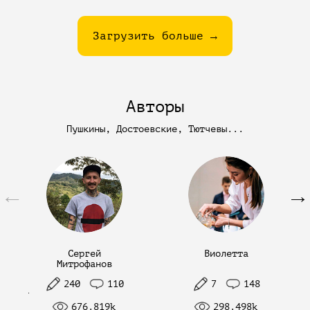
Загрузить больше →
Авторы
Пушкины, Достоевские, Тютчевы...
←
→
Сергей
Виолетта
Митрофанов
240
110
7
148
676.819k
298.498k