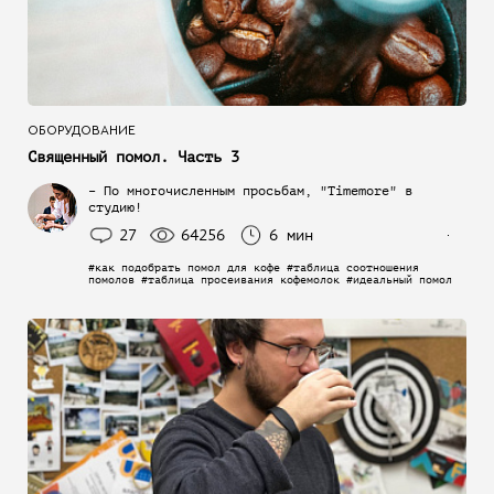
ОБОРУДОВАНИЕ
Священный помол. Часть 3
– По многочисленным просьбам, "Timemore" в
студию!
27
64256
6 мин
#как подобрать помол для кофе #таблица соотношения
помолов #таблица просеивания кофемолок #идеальный помол