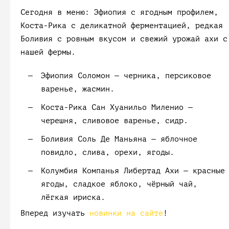
Сегодня в меню: Эфиопия с ягодным профилем,
Коста-Рика с деликатной ферментацией, редкая
Боливия с ровным вкусом и свежий урожай ахи с
нашей фермы.
Эфиопия Соломон
— черника, персиковое
варенье, жасмин.
Коста-Рика Сан Хуанильо Миленио
—
черешня, сливовое варенье, сидр.
Боливия Соль Де Маньяна
— яблочное
повидло, слива, орехи, ягоды.
Колумбия Компанья Либертад Ахи
— красные
ягоды, сладкое яблоко, чёрный чай,
лёгкая ириска.
Вперед изучать
новинки на сайте
!