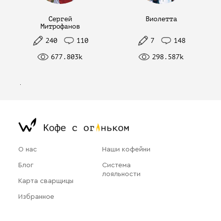
Сергей
Виолетта
Митрофанов
240
110
7
148
677.803k
298.587k
О нас
Наши кофейни
Блог
Система
лояльности
Карта сварщицы
Избранное