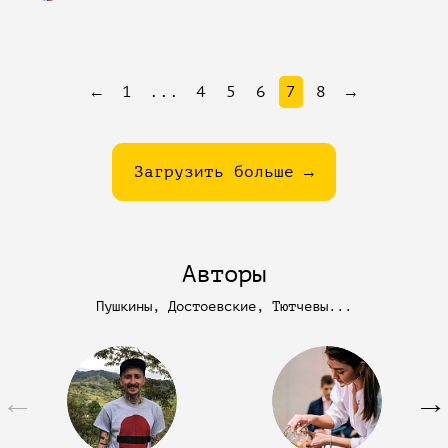
←
1
...
4
5
6
7
8
→
Загрузить больше →
Авторы
Пушкины, Достоевские, Тютчевы...
←
→