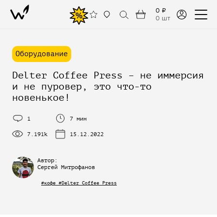
0 ₽
%
0 шт
Оборудование
Delter Coffee Press – не иммерсия
и не пуровер, это что-то
новенькое!
1
7 мин
7.191k
15.12.2022
Автор:
Сергей Митрофанов
#кофе #Delter Coffee Press