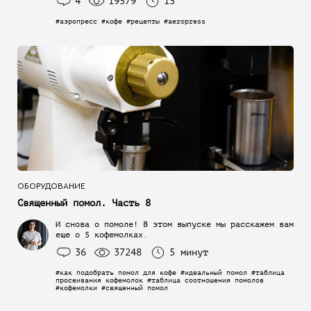
4
19579
15
#аэропресс #кофе #рецепты #aeropress
ОБОРУДОВАНИЕ
Священный помол. Часть 8
И снова о помоле! В этом выпуске мы расскажем вам
еще о 5 кофемолках.
36
37248
5 минут
#как подобрать помол для кофе #идеальный помол #таблица
просеивания кофемолок #таблица соотношения помолов
#кофемолки #священный помол