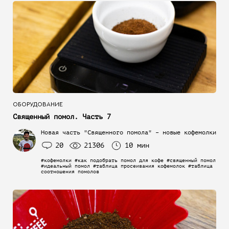
ОБОРУДОВАНИЕ
Священный помол. Часть 7
Новая часть "Священного помола" – новые кофемолки
20
21306
10 мин
#кофемолки #как подобрать помол для кофе #священный помол
#идеальный помол #таблица просеивания кофемолок #таблица
соотношения помолов