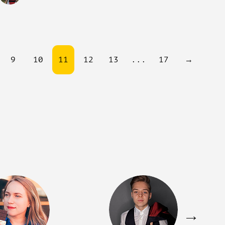
9
10
11
12
13
...
17
→
→