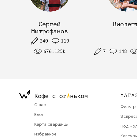
Сергей
Виолет
Митрофанов
240
110
676.125k
7
148
МАГА
О нас
Фильтр
Блог
Эспрес
Карта сварщицы
Под мо
Избранное
Капсул