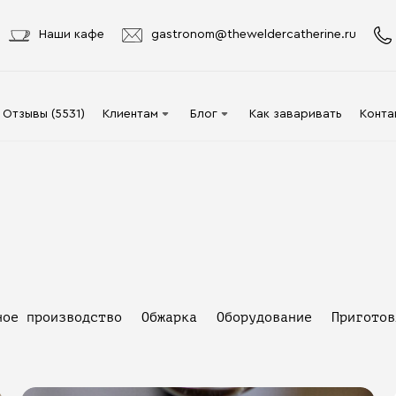
Наши кафе
gastronom@theweldercatherine.ru
Отзывы (5531)
Клиентам
Блог
Как заваривать
Конта
Система лояльности
Видео
Делаю заказ в первый
Авторы
раз
Статьи
Опт
Доставка и оплата
Акции
ное производство
Обжарка
Оборудование
Приготов