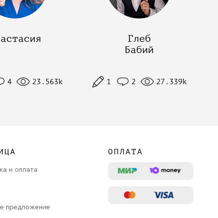
настасия
Глеб
Бабий
4
23.563k
1
2
27.339k
ИЦА
ОПЛАТА
ка и оплата
е предложение