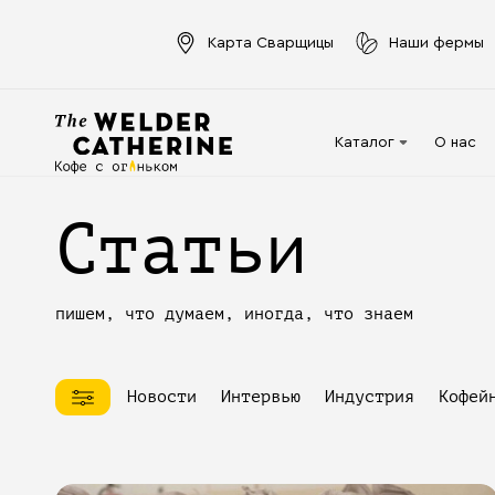
Карта Сварщицы
Наши фермы
Каталог
О нас
Для эспрессо
Статьи
Под молочко
Для фильтра
пишем, что думаем, иногда, что знаем
Капсулы
Аксессуары
Новости
Интервью
Индустрия
Кофей
Кофе в фильтр-
пакете
Напитки в банках