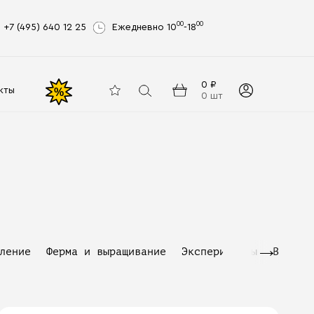
00
00
+7 (495) 640 12 25
Ежедневно 10
-18
0 ₽
кты
%
0 шт
→
ление
Ферма и выращивание
Эксперименты
Видео