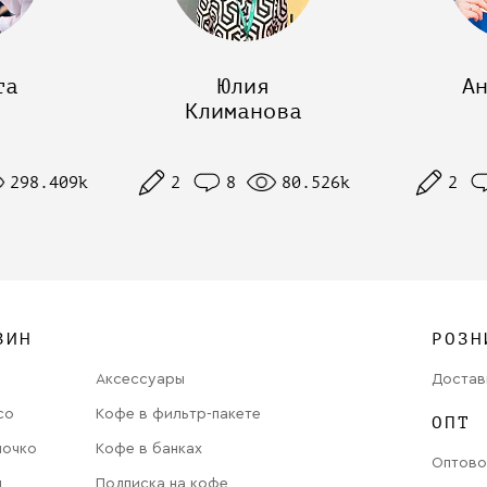
та
Юлия
А
Климанова
298.409k
2
8
80.526k
2
ЗИН
РОЗН
Аксессуары
Достав
со
Кофе в фильтр-пакете
ОПТ
лочко
Кофе в банках
Оптово
ы
Подписка на кофе