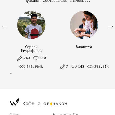
Пушкины, Достоевские, Тютчевы...
←
→
Сергей
Виолетта
Митрофанов
240
110
676.964k
7
148
298.51k
О нас
Наши кофейни