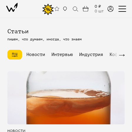
0 ₽
%
0 шт
Статьи
пишем, что думаем, иногда, что знаем
→
Новости
Интервью
Индустрия
Кофейное
НОВОСТИ