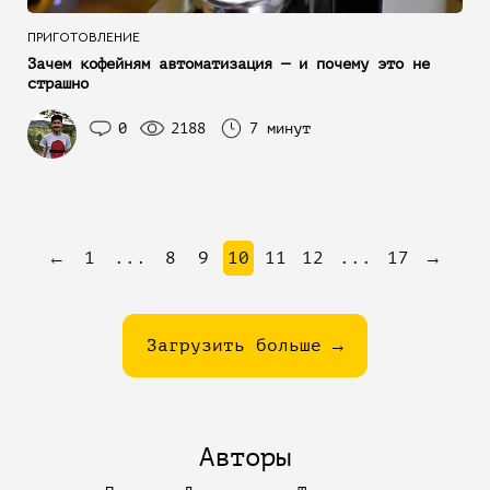
ПРИГОТОВЛЕНИЕ
Зачем кофейням автоматизация — и почему это не
страшно
0
2188
7 минут
←
1
...
8
9
10
11
12
...
17
→
Загрузить больше →
Авторы